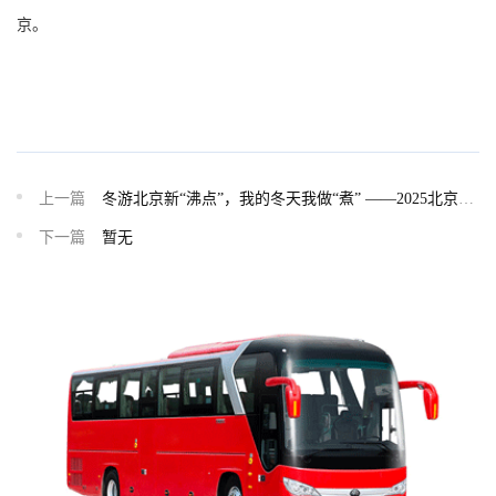
京。
上一篇
冬游北京新“沸点”，我的冬天我做“煮” ——2025北京新
晋网红打卡地、微度假目的地发布暨冬季文旅资源分享会成功举
下一篇
暂无
办