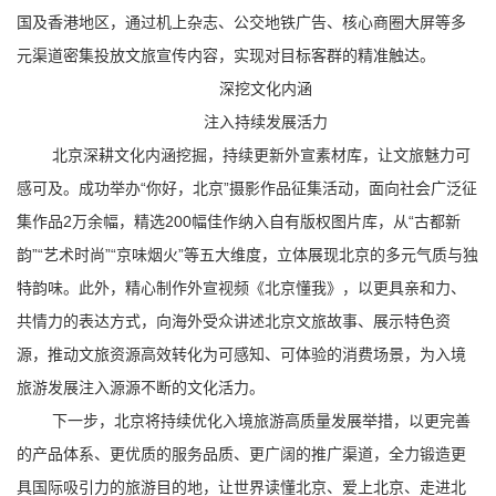
国及香港地区，通过机上杂志、公交地铁广告、核心商圈大屏等多
元渠道密集投放文旅宣传内容，实现对目标客群的精准触达。
深挖文化内涵
注入持续发展活力
北京深耕文化内涵挖掘，持续更新外宣素材库，让文旅魅力可
感可及。成功举办“你好，北京”摄影作品征集活动，面向社会广泛征
集作品2万余幅，精选200幅佳作纳入自有版权图片库，从“古都新
韵”“艺术时尚”“京味烟火”等五大维度，立体展现北京的多元气质与独
特韵味。此外，精心制作外宣视频
《北京懂我》
，以更具亲和力、
共情力的表达方式，向海外受众讲述北京文旅故事、展示特色资
源，推动文旅资源高效转化为可感知、可体验的消费场景，为入境
旅游发展注入源源不断的文化活力。
下一步，北京将持续优化入境旅游高质量发展举措，以更完善
的产品体系、更优质的服务品质、更广阔的推广渠道，全力锻造更
具国际吸引力的旅游目的地，让世界读懂北京、爱上北京、走进北