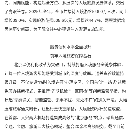
力、同向赋能，构建起全方位、多层次的入境旅游发展体系，交出
了亮眼答卷。2025年全年，全市共接待入境游客548.0万人次，同比
增长39.0%，实现旅游花费505.6亿元，增幅达44.7%，两项数据均
再创历史新高，为国际交往中心建设注入澎湃文旅动能。
服务便利水平全面提升
筑牢入境旅游保障基石
北京以便利化改革为突破口，持续打磨入境服务全链条体验，
让每一位入境游客都能感受到城市的温度与效率。通关查验效能持
续升级，不仅专设“临时入境许可”办理专区，全国首创“一站式”过境
免签办结新模式，更推行“先期机检”“一区同检”等创新监管举措，构
建起“无感通关、智能监管、无事不扰、无处不在”的通关环境，大幅
压缩旅客通关时长，让出行更快捷顺畅。入境服务标杆加速成型，
在首都、大兴两大机场打造集成高效的“北京服务”站点，聚焦通信、
交通、金融、旅游四大核心领域，整合20余项高频服务，截至目前