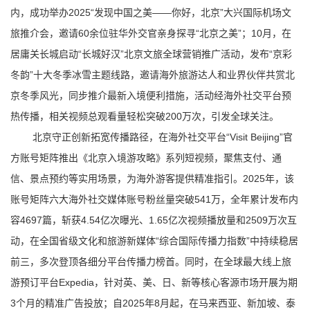
内，成功举办2025“发现中国之美——你好，北京”大兴国际机场文
旅推介会，邀请60余位驻华外交官亲身探寻“北京之美”；10月，在
居庸关长城启动“长城好汉”北京文旅全球营销推广活动，发布“京彩
冬韵”十大冬季冰雪主题线路，邀请海外旅游达人和业界伙伴共赏北
京冬季风光，同步推介最新入境便利措施，活动经海外社交平台预
热传播，相关视频总观看量轻松突破200万次，引发全球关注。
北京守正创新拓宽传播路径，在海外社交平台“Visit Beijing”官
方账号矩阵推出《北京入境游攻略》系列短视频，聚焦支付、通
信、景点预约等实用场景，为海外游客提供精准指引。2025年，该
账号矩阵六大海外社交媒体账号粉丝量突破541万，全年累计发布内
容4697篇，斩获4.54亿次曝光、1.65亿次视频播放量和2509万次互
动，在全国省级文化和旅游新媒体“综合国际传播力指数”中持续稳居
前三，多次登顶各细分平台传播力榜首。同时，在全球最大线上旅
游预订平台Expedia，针对英、美、日、新等核心客源市场开展为期
3个月的精准广告投放；自2025年8月起，在马来西亚、新加坡、泰